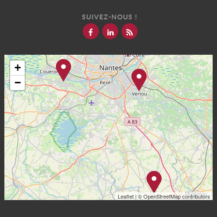
SUIVEZ-NOUS !
+
−
Leaflet
| © OpenStreetMap contributors