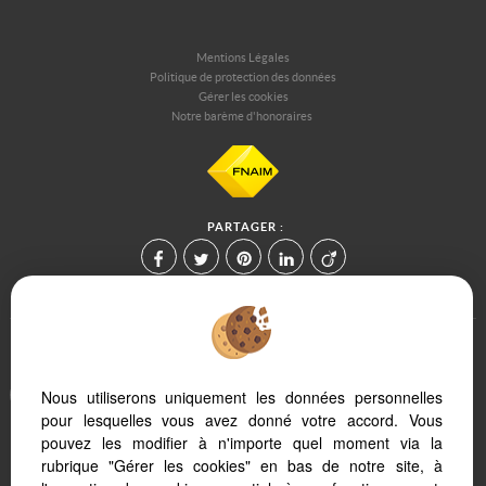
Mentions Légales
Politique de protection des données
Gérer les cookies
Notre barème d'honoraires
PARTAGER :
Afin de vous offrir un confort de lecture permanent, depuis votre PC,
Nous utiliserons uniquement les données personnelles
votre tablette ou votre smartphone, notre site s'adapte
pour lesquelles vous avez donné votre accord. Vous
automatiquement aux différents types d'écrans
pouvez les modifier à n'importe quel moment via la
rubrique "Gérer les cookies" en bas de notre site, à
Logiciel de transaction