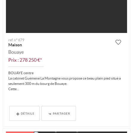
ref. n° 679
Maison
Bouaye
Prix : 278 250 €*
BOUAYE centre
La cabinet Guémené La Montagne vous propose ce beau plain pied situé à
seulement 300 m du bourg de Bouaye.
Cette...
DÉTAILS
PARTAGER