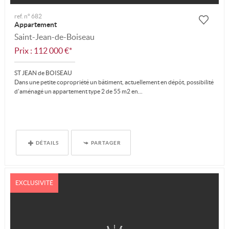
ref. n° 682
Appartement
Saint-Jean-de-Boiseau
Prix : 112 000 €*
ST JEAN de BOISEAU
Dans une petite copropriété un bâtiment, actuellement en dépôt, possibilité
d'aménagé un appartement type 2 de 55 m2 en...
DÉTAILS
PARTAGER
EXCLUSIVITÉ