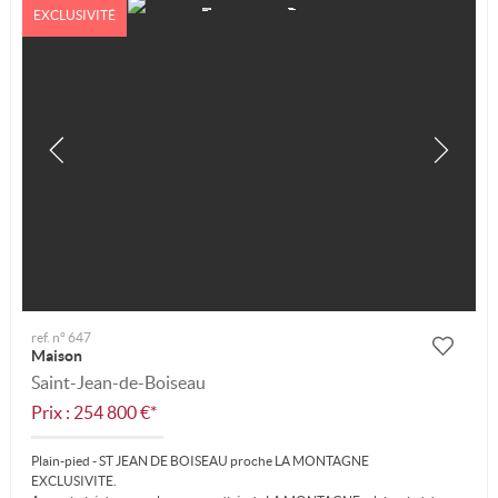
EXCLUSIVITÉ
ref. n° 647
Maison
Saint-Jean-de-Boiseau
Prix : 254 800 €*
Plain-pied - ST JEAN DE BOISEAU proche LA MONTAGNE
EXCLUSIVITE.