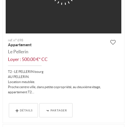
ref. n° 698
Appartement
Le Pellerin
Loyer : 500.00 €*
CC
T2 - LE PELLERIN bourg
AU PELLERIN.
Location meublée.
Proche centre ville, dans petite copropriété, au deuxième étage,
appartement T2...
DÉTAILS
PARTAGER