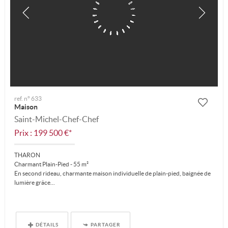
ref. n° 633
Maison
Saint-Michel-Chef-Chef
Prix : 199 500 €*
THARON
Charmant Plain-Pied - 55 m²
En second rideau, charmante maison individuelle de plain-pied, baignée de
lumière grâce...
DÉTAILS
PARTAGER