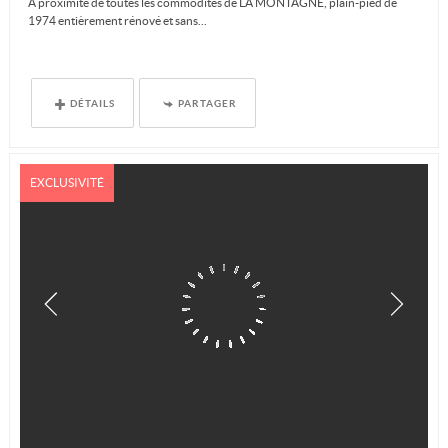
A proximité de toutes les commodités de LA MONTAGNE, plain-pied de
1974 entièrement rénové et sans...
DÉTAILS
PARTAGER
EXCLUSIVITÉ